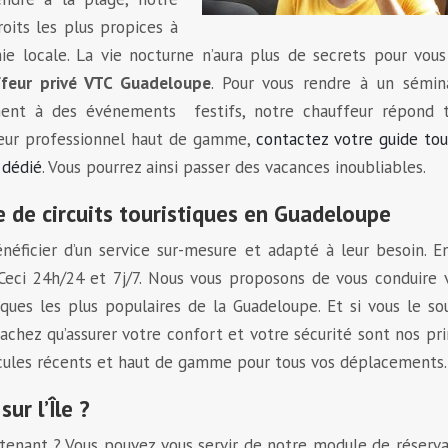
oits les plus propices à
ie locale. La vie nocturne n’aura plus de secrets pour vou
ffeur privé VTC Guadeloupe
. Pour vous rendre à un sémina
ment à des événements festifs, notre chauffeur répond t
ffeur professionnel haut de gamme,
contactez votre guide tou
 dédié
. Vous pourrez ainsi passer des vacances inoubliables.
e de circuits touristiques en Guadeloupe
éficier d’un service sur-mesure et adapté à leur besoin. E
 Ceci 24h/24 et 7j/7. Nous vous proposons de vous conduire 
èques les plus populaires de la Guadeloupe. Et si vous le so
chez qu’assurer votre confort et votre sécurité sont nos pr
éhicules récents et haut de gamme pour tous vos déplacements.
ur l’Île ?
enant ? Vous pouvez vous servir de notre module de réserva