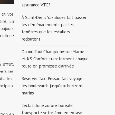
assurance VTC ?
s et vos
À Saint-Denis Yakalouer fait passer
ire, un
les déménagements par les
oujours
fenêtres que les escaliers
ristique
redoutent
Quand Taxi Champigny-sur-Marne
et KS Confort transforment chaque
n effet,
route en promesse d’arrivée
vers les
uhaitez,
Réserver Taxi Pessac fait voyager
incipaux
les boulevards jusqu’aux horizons
marins
L’éclat d’une aurore boréale
transporte votre âme en extase
tion en