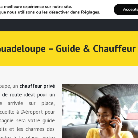
a meilleure expérience sur notre site.
Accept
que nous utilisons ou les désactiver dans
Réglages
.
Bienvenue
R
 Guadeloupe – Guide & Chauffeur
loupe, un
chauffeur privé
de route idéal pour un
e arrivée sur place,
ueille à l’Aéroport pour
agnie sera votre guide
oits et les charmes des
rendre à la plage, notre