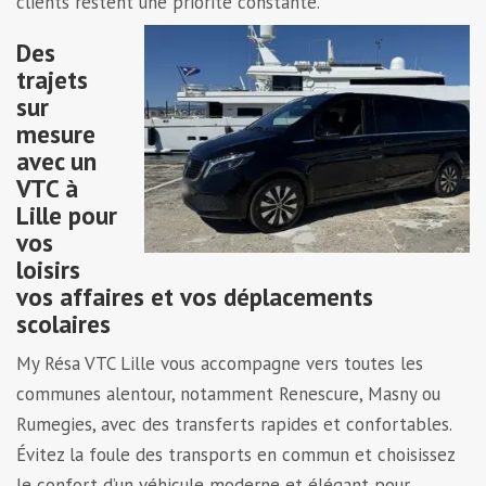
clients restent une priorité constante.
Des
trajets
sur
mesure
avec un
VTC à
Lille pour
vos
loisirs
vos affaires et vos déplacements
scolaires
My Résa VTC Lille vous accompagne vers toutes les
communes alentour, notamment Renescure, Masny ou
Rumegies, avec des transferts rapides et confortables.
Évitez la foule des transports en commun et choisissez
le confort d’un véhicule moderne et élégant pour