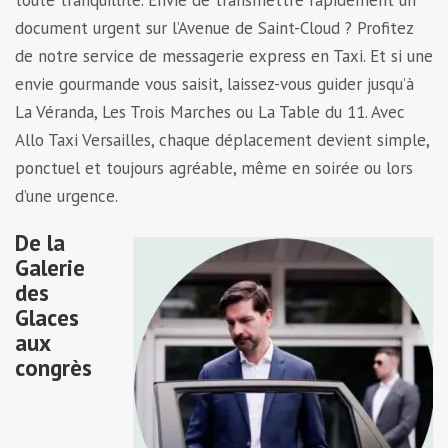
toute tranquillité. Envie de transmettre rapidement un
document urgent sur l’Avenue de Saint-Cloud ? Profitez
de notre service de messagerie express en Taxi. Et si une
envie gourmande vous saisit, laissez-vous guider jusqu’à
La Véranda, Les Trois Marches ou La Table du 11. Avec
Allo Taxi Versailles, chaque déplacement devient simple,
ponctuel et toujours agréable, même en soirée ou lors
d’une urgence.
De la
Galerie
des
Glaces
aux
congrès