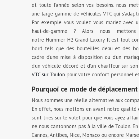
et toute l’année selon vos besoins. nous met
une large gamme de véhicules VTC qui s’adapte
Par exemple vous voulez vous mariez avec u
haut-de-gamme ? Alors nous mettons 
notre Hummer H2 Grand Luxury. Il est tout con
bord tels que des bouteilles d’eau et des bo
cadre d’une mise à disposition ou d’un mariag
d’un véhicule décoré et d’un chauffeur sur so
VTC sur Toulon
pour votre confort personnel et 
Pourquoi ce mode de déplacement 
Nous sommes une réelle alternative aux compagn
En effet, nous mettons en avant notre qualité d
sont triés sur le volet pour que vous ayez affa
ne nous cantonnons pas à la ville de Toulon. E
Cannes, Antibes, Nice, Monaco ou encore Marsei