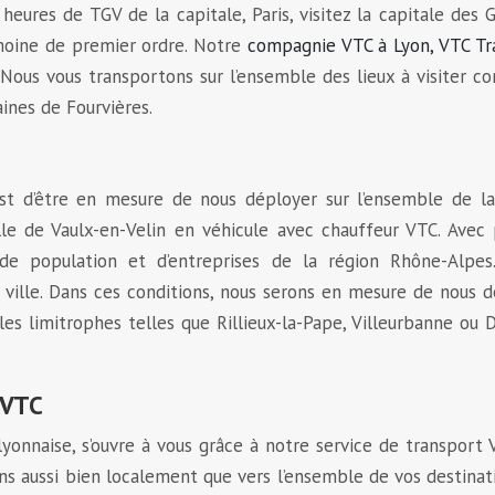
 heures de TGV de la capitale, Paris, visitez la capitale des 
imoine de premier ordre. Notre
compagnie VTC à Lyon, VTC Tr
. Nous vous transportons sur l’ensemble des lieux à visiter 
aines de Fourvières.
t d’être en mesure de nous déployer sur l’ensemble de la
lle de Vaulx-en-Velin en véhicule avec chauffeur VTC. Avec
 de population et d’entreprises de la région Rhône-Alpes
lle. Dans ces conditions, nous serons en mesure de nous d
les limitrophes telles que Rillieux-la-Pape, Villeurbanne ou 
 VTC
 lyonnaise, s’ouvre à vous grâce à notre service de transport 
ns aussi bien localement que vers l’ensemble de vos destinat