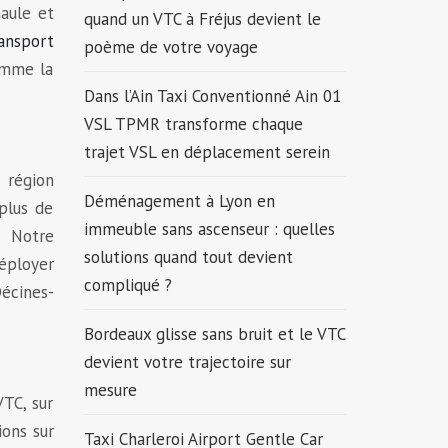
Gaule et
quand un VTC à Fréjus devient le
ansport
poème de votre voyage
comme la
Dans l’Ain Taxi Conventionné Ain 01
VSL TPMR transforme chaque
trajet VSL en déplacement serein
 région
Déménagement à Lyon en
 plus de
immeuble sans ascenseur : quelles
. Notre
solutions quand tout devient
éployer
compliqué ?
Décines-
Bordeaux glisse sans bruit et le VTC
devient votre trajectoire sur
mesure
VTC, sur
ions sur
Taxi Charleroi Airport Gentle Car