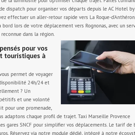
 de la luminosité pour optimiser chaque trajet. Faites confian
de dispatch pour organiser vos départs depuis le AC Hotel by
vez effectuer un aller-retour rapide vers La Roque-d’Anthéron
 à bord lors de votre déplacement vers Rognonas, avec un ser
e reconnue dans la région.
 pensés pour vos
t touristiques à
e vous permet de voyager
isponibilité 24h/24 et
éellement ? Un
étitifs et une volonté
soit pour une promenade,
s adaptons chaque profil de trajet. Taxi Marseille Provence
es gares SNCF pour simplifier vos déplacements. Le tarif de 
uros. Réservez via notre module dédié, intégré à notre écosy