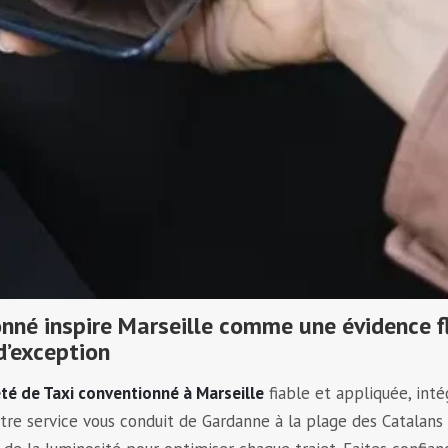
onné inspire Marseille comme une évidence f
d’exception
té de Taxi conventionné à Marseille
fiable et appliquée, int
e service vous conduit de Gardanne à la plage des Catalans