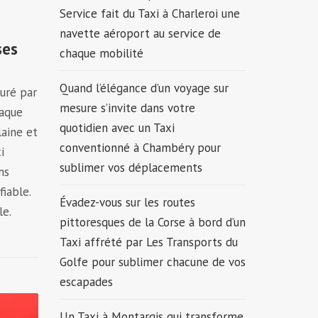
Service fait du Taxi à Charleroi une
navette aéroport au service de
ses
chaque mobilité
Quand l’élégance d’un voyage sur
suré par
mesure s’invite dans votre
haque
quotidien avec un Taxi
laine et
conventionné à Chambéry pour
i
sublimer vos déplacements
ns
iable.
Évadez-vous sur les routes
le.
pittoresques de la Corse à bord d’un
Taxi affrété par Les Transports du
Golfe pour sublimer chacune de vos
escapades
Un Taxi à Montargis qui transforme