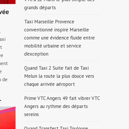
grands départs
ivée
Taxi Marseille Provence
conventionné inspire Marseille
,
comme une évidence fluide entre
axi
mobilité urbaine et service
t
d’exception
ée
ment
Quand Taxi 2 Suite fait de Taxi
e
Melun la route la plus douce vers
u de
chaque arrivée aéroport
Prime VTC Angers 49 fait vibrer VTC
r
Angers au rythme des départs
sereins
Quand Transfert Taxi Toulouse