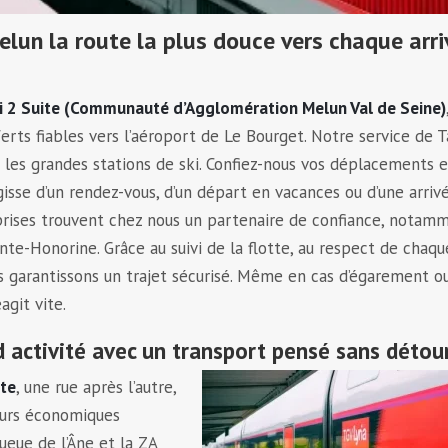
elun la route la plus douce vers chaque arr
i 2 Suite (Communauté d’Agglomération Melun Val de Seine)
erts fiables vers l’aéroport de Le Bourget. Notre service de T
t les grandes stations de ski. Confiez-nous vos déplacements e
gisse d’un rendez-vous, d’un départ en vacances ou d’une arriv
eprises trouvent chez nous un partenaire de confiance, notam
nte-Honorine. Grâce au suivi de la flotte, au respect de chaqu
us garantissons un trajet sécurisé. Même en cas d’égarement o
agit vite.
 activité avec un transport pensé sans détou
ite
, une rue après l’autre,
teurs économiques
ueue de l’Âne et la ZA