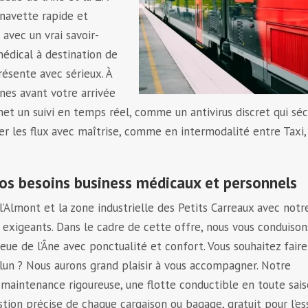
navette rapide et
avec un vrai savoir-
médical à destination de
résente avec sérieux. À
nes avant votre arrivée
et un suivi en temps réel, comme un antivirus discret qui séc
iser les flux avec maîtrise, comme en intermodalité entre Taxi,
vos besoins business médicaux et personnels
l’Almont et la zone industrielle des Petits Carreaux avec notr
 exigeants. Dans le cadre de cette offre, nous vous conduison
ueue de l’Âne avec ponctualité et confort. Vous souhaitez fair
lun ? Nous aurons grand plaisir à vous accompagner. Notre
maintenance rigoureuse, une flotte conductible en toute sais
tion précise de chaque cargaison ou bagage, gratuit pour l’ess