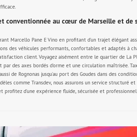
fficace.
et conventionnée au cœur de Marseille et de 
ant Marcello Pane E Vino en profitant d’un trajet élégant as
sons des véhicules performants, confortables et adaptés à c
tisfaction client. Voyagez aisément entre le quartier de La P
t par des axes bordés d’orme et une circulation maîtrisée. Tax
aussi de Rognonas jusqu’au port des Goudes dans des conditio
dèles comme Transdev, nous assurons un service structuré et f
et profitez d’une expérience fluide, sécurisée et professionnel