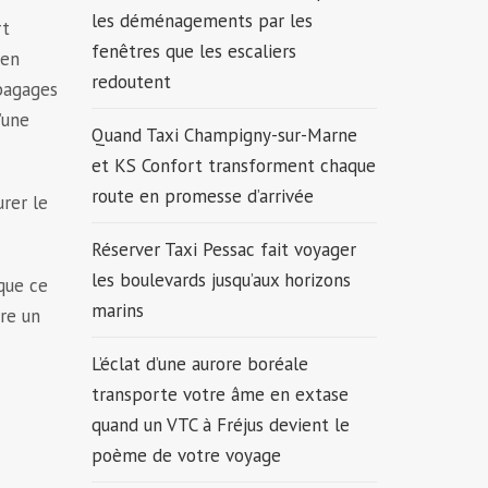
les déménagements par les
rt
fenêtres que les escaliers
 en
redoutent
 bagages
’une
Quand Taxi Champigny-sur-Marne
et KS Confort transforment chaque
route en promesse d’arrivée
rer le
Réserver Taxi Pessac fait voyager
les boulevards jusqu’aux horizons
 que ce
marins
dre un
L’éclat d’une aurore boréale
transporte votre âme en extase
quand un VTC à Fréjus devient le
poème de votre voyage