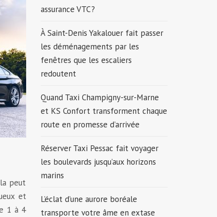
assurance VTC ?
À Saint-Denis Yakalouer fait passer
les déménagements par les
fenêtres que les escaliers
redoutent
Quand Taxi Champigny-sur-Marne
et KS Confort transforment chaque
route en promesse d’arrivée
Réserver Taxi Pessac fait voyager
les boulevards jusqu’aux horizons
marins
ela peut
ueux et
L’éclat d’une aurore boréale
de 1 à 4
transporte votre âme en extase