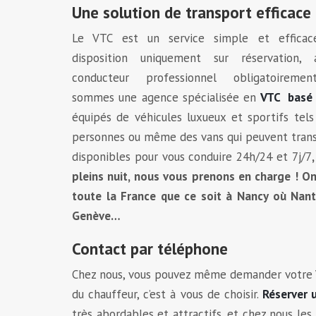
Une solution de transport efficace
Le VTC est un service simple et effica
disposition uniquement sur réservation,
conducteur professionnel obligatoireme
sommes une agence spécialisée en
VTC basé à
équipés de véhicules luxueux et sportifs tel
personnes ou même des vans qui peuvent transp
disponibles pour vous conduire 24h/24 et 7j/7
pleins nuit, nous vous prenons en charge ! O
toute la France que ce soit à Nancy où Nant
Genève…
Contact par téléphone
Chez nous, vous pouvez même demander votre VT
du chauffeur, c’est à vous de choisir.
Réserver u
très abordables et attractifs, et chez nous les 