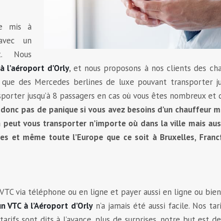
ce mis à
 avec un
nt. Nous
 l’aéroport d’Orly
, et nous proposons à nos clients des ch
s que des Mercedes berlines de luxe pouvant transporter ju
orter jusqu’à 8 passagers en cas où vous êtes nombreux et 
, donc pas de panique si vous avez besoins d’un chauffeur 
n peut vous transporter n’importe où dans la ville mais aus
es et même toute l’Europe que ce soit à Bruxelles, Franc
C via téléphone ou en ligne et payer aussi en ligne ou bie
n VTC à l’Aéroport d’Orly
n’a jamais été aussi facile. Nos tar
tarifs sont dits à l’avance, plus de surprises, notre but est d