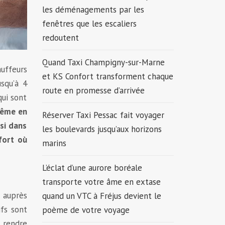
les déménagements par les
fenêtres que les escaliers
redoutent
Quand Taxi Champigny-sur-Marne
auffeurs
et KS Confort transforment chaque
squ’à 4
route en promesse d’arrivée
qui sont
même en
Réserver Taxi Pessac fait voyager
si dans
les boulevards jusqu’aux horizons
fort où
marins
L’éclat d’une aurore boréale
transporte votre âme en extase
n auprès
quand un VTC à Fréjus devient le
ifs sont
poème de votre voyage
e rendre