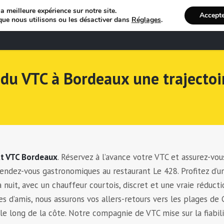
a meilleure expérience sur notre site.
Accept
que nous utilisons ou les désactiver dans
Réglages
.
Bienvenue
R
 du VTC à Bordeaux une trajectoi
ct VTC Bordeaux
. Réservez à l’avance votre VTC et assurez-vou
 rendez-vous gastronomiques au restaurant Le 428. Profitez d’u
a nuit, avec un chauffeur courtois, discret et une vraie réduct
es d’amis, nous assurons vos allers-retours vers les plages de
le long de la côte. Notre compagnie de VTC mise sur la fiabil