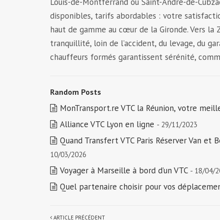
Louis-de-Montferrand ou Saint-André-de-Cubzac 
disponibles, tarifs abordables : votre satisfacti
haut de gamme au cœur de la Gironde. Vers la Z
tranquillité, loin de l’accident, du levage, du 
chauffeurs formés garantissent sérénité, comme 
Random Posts
MonTransport.re VTC la Réunion, votre meill
Alliance VTC Lyon en ligne
- 29/11/2023
Quand Transfert VTC Paris Réserver Van et Be
10/03/2026
Voyager à Marseille à bord d’un VTC
- 18/04/
Quel partenaire choisir pour vos déplacement
ARTICLE PRÉCÉDENT