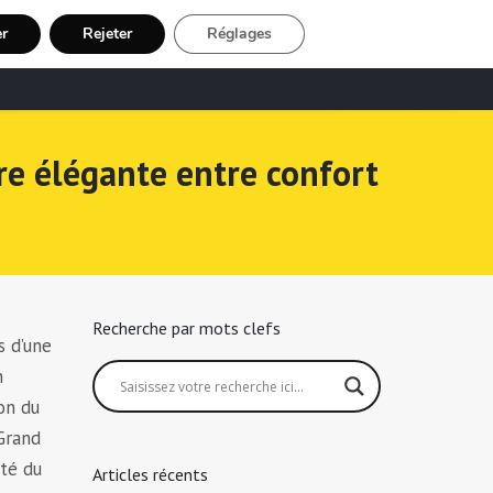
er
Rejeter
Réglages
echerche Chauffeur Taxi
Inscription
re élégante entre confort
Recherche par mots clefs
s d’une
n
ion du
 Grand
ité du
Articles récents